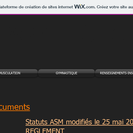
lateforme de création de sites internet
.com
. Créez votre site au
ASM Sète
MUSCULATION
GYMNASTIQUE
RENSEIGNEMENTS-INS
cuments
Statuts ASM modifiés le 25 mai 2
REGLEMENT